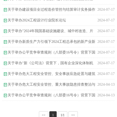
在线留言
申报、债务化债、PPP新机制下特许经营实操要点、EOD项目整体
关于举办建设项目全过程造价管控与结算审计实务操作
2024-07-17
下载中心
谋划及三大工程合规运作高级专题班”的通知
专题培训班的通知
关于举办2024工程设计行业院长论坛
2024-07-17
关于举办“2024年我国基础设施建设、城中村改造、片
2024-07-17
区综合开发等项目发展方向和最新投融资模式专题学习班”的通知
关于举办新质生产力引领下2024工程总承包的新产业新
2024-07-17
模式新动能暨EPC项目管理实务与降本增效专题培训班的通知
关于举办公平竞争审查规则（八部委16号令）背景下国
2024-07-17
有企业招标采购合规化管理、风险管控实战案例分析专题培训班的
关于举办“新《公司法》背景下，国有企业深化体制机
2024-07-17
通知
制改革 完善中国特色现代企业制度、强化精准考核、加快培育和
关于举办危大工程安全管控、安全事故应急处置与建筑
2024-07-17
发展新质生产力实务研修班”的通知
施工安全双重预防机制建设专题培训班的通知
关于举办危大工程安全管控、重大事故隐患排查整治与
2024-04-13
建筑施工安全双重预防体系建设专题培训班的通知
关于举办公平竞争审查规则（八部委16号令）背景下国
2024-04-13
有企业招标采购合规化管理、风险管控实战、审计监督及案例分析
<<
1
1/1
>>
专题培训班的通知