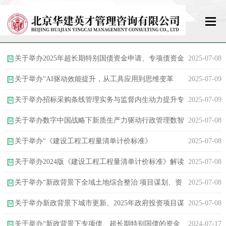
网站首页
关于举办2025年超长期特别国债资金申请、专项债资金
2025-07-08
关于我们
申报、中央预算内投资、“两重”“两新”等项目筹备与包装谋划专题
关于举办“AI驱动效能提升，从工具应用到思维变革
2025-07-09
研修班
——政府企事业单位AI技术数智化场景应用高级研修班”
关于举办招标采购条线管理实务与监督内生动力提升专
2025-07-09
新闻中心
题研讨班
关于举办数字中国战略下新质生产力驱动行政管理数智
2025-07-08
政策法规
跃迁与Deepseek智能办公全场景应用高级培训班
关于举办“《建设工程工程量清单计价标准》
2025-07-08
教育培训
(GB/T50500-2024)应用解读、合同风险揭示与防范暨建设项目全过
关于举办2024版《建设工程工程量清单计价标准》解读
2025-07-08
标准规范
程造价管控与审计、财评实操专题培训班”
与全过程造价管控、结算审计实务专题培训班
关于举办“新政背景下全域土地综合整治 项目谋划、资
2025-07-08
金争取、实施路径、产业导入与运营 实务操作专题培训班
关于举办新政背景下城市更新、2025年政府投资项目谋
2025-07-08
资格考试
划运作、PPP新机制实务专题培训班
关于举办“新政背景下专项债、超长期特别国债的资金
2024-07-17